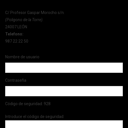
C/ Profesor Gaspar Morocho s/n.
(Poligono de la Torre).
24007 LEÓN
Telefono:
987 22 22 50
Nombre de usuario
Contraseña
Código de seguridad:
928
Introduce el código de seguridad: