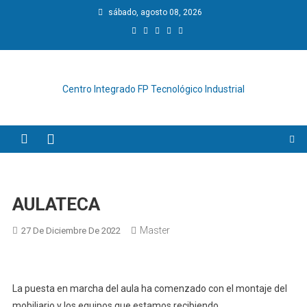
Saltar
sábado, agosto 08, 2026
al
contenido
Centro Integrado FP Tecnológico Industrial
AULATECA
Master
27 De Diciembre De 2022
La puesta en marcha del aula ha comenzado con el montaje del
mobiliario y los equipos que estamos recibiendo.