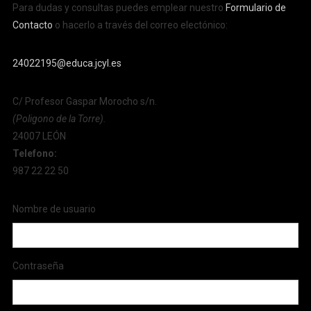
Para dudas y consultas puedes emplear nuestro
Formulario de
Contacto
o hacerlo a través del correo electónico:
24022195@educa.jcyl.es
C/ Profesor Gaspar Morocho s/n.
(Poligono de la Torre).
24007 LEÓN
Telefono:
987 22 22 50
Nombre de usuario
Contraseña