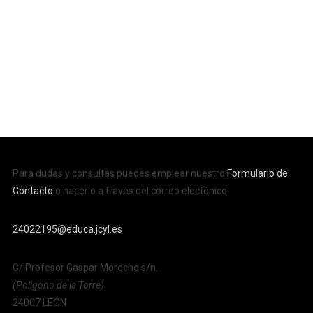
Para dudas y consultas puedes emplear nuestro
Formulario de
Contacto
o hacerlo a través del correo electónico:
24022195@educa.jcyl.es
C/ Profesor Gaspar Morocho s/n.
(Poligono de la Torre).
24007 LEÓN