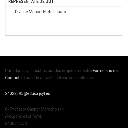
REPRESENTATE DE UGT
D. José Manuel Nieto Lobato
Para dudas y consultas puedes emplear nuestro
Formulario de
Contacto
o hacerlo a través del correo electónico:
24022195@educa.jcyl.es
C/ Profesor Gaspar Morocho s/n.
(Poligono de la Torre).
24007 LEÓN