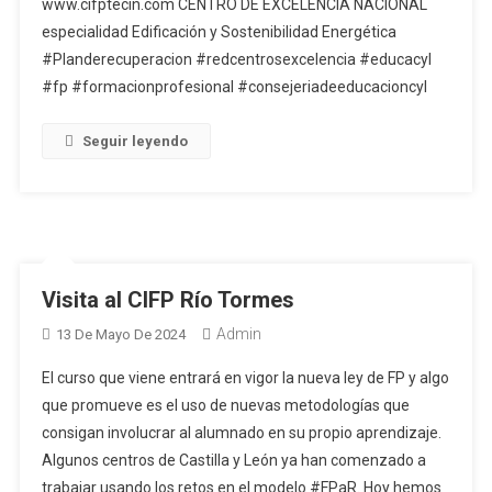
www.cifptecin.com CENTRO DE EXCELENCIA NACIONAL
especialidad Edificación y Sostenibilidad Energética
#Planderecuperacion #redcentrosexcelencia #educacyl
#fp #formacionprofesional #consejeriadeeducacioncyl
Seguir leyendo
Visita al CIFP Río Tormes
Admin
13 De Mayo De 2024
El curso que viene entrará en vigor la nueva ley de FP y algo
que promueve es el uso de nuevas metodologías que
consigan involucrar al alumnado en su propio aprendizaje.
Algunos centros de Castilla y León ya han comenzado a
trabajar usando los retos en el modelo #FPaR. Hoy hemos