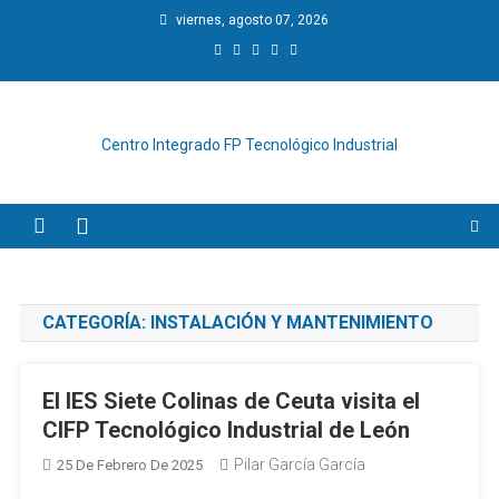
Saltar
viernes, agosto 07, 2026
al
contenido
Centro Integrado FP Tecnológico Industrial
CATEGORÍA:
INSTALACIÓN Y MANTENIMIENTO
El IES Siete Colinas de Ceuta visita el
CIFP Tecnológico Industrial de León
Pilar García García
25 De Febrero De 2025