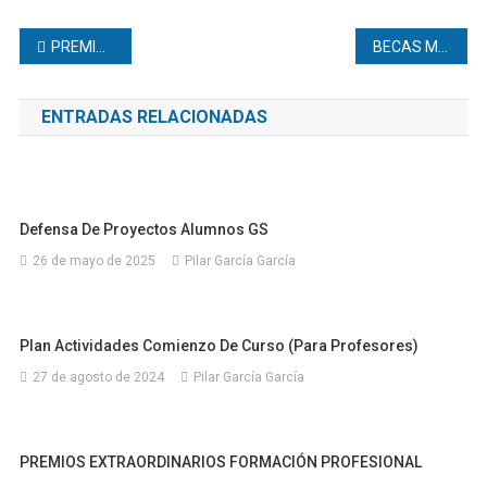
Navegación
PREMIOS EXTRAORDINARIOS FORMACIÓN PROFESIONAL
BECAS MINISTERIO PARA EL CURSO 2023-2024
de
ENTRADAS RELACIONADAS
entradas
Defensa De Proyectos Alumnos GS
26 de mayo de 2025
Pilar García García
Plan Actividades Comienzo De Curso (para Profesores)
27 de agosto de 2024
Pilar García García
PREMIOS EXTRAORDINARIOS FORMACIÓN PROFESIONAL