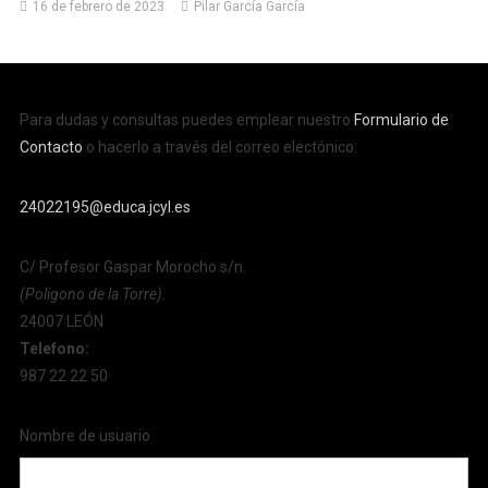
16 de febrero de 2023
Pilar García García
Para dudas y consultas puedes emplear nuestro
Formulario de
Contacto
o hacerlo a través del correo electónico:
24022195@educa.jcyl.es
C/ Profesor Gaspar Morocho s/n.
(Poligono de la Torre).
24007 LEÓN
Telefono:
987 22 22 50
Nombre de usuario