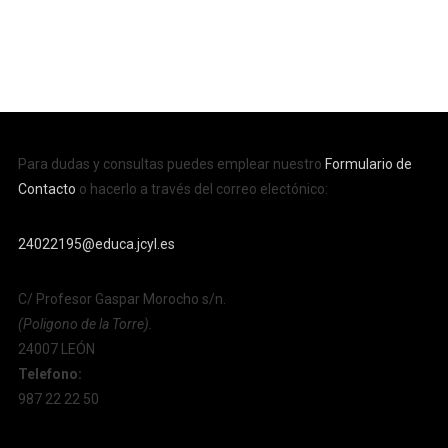
Para dudas y consultas puedes emplear nuestro
Formulario de
Contacto
o hacerlo a través del correo electónico:
24022195@educa.jcyl.es
C/ Profesor Gaspar Morocho s/n.
(Poligono de la Torre).
24007 LEÓN
Telefono:
987 22 22 50