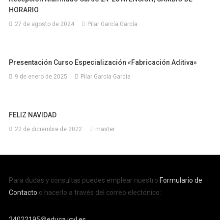
HORARIO
27 de agosto de 2024
Pilar García García
Presentación Curso Especialización «Fabricación Aditiva»
9 de enero de 2025
Pilar García García
FELIZ NAVIDAD
22 de diciembre de 2022
master
Para dudas y consultas puedes emplear nuestro
Formulario de
Contacto
o hacerlo a través del correo electónico:
24022195@educa.jcyl.es