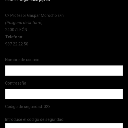
C/ Profesor Gaspar Morocho s/n.
(Poligono de la Torre).
24007 LEÓN
Telefono:
987 22 22 50
Nombre de usuario
Contraseña
Código de seguridad:
023
Introduce el código de seguridad: