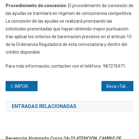
Procedimiento de concesión:
El procedimiento de concesión de
las ayudas se tramitará en régimen de concurrencia competitiva.
La concesión de las ayudas se realizará priorizando las
solicitudes presentadas que hayan obtenido mayor puntuación
tras aplicar los criterios de baremación previstos en el artículo 10
de la Ordenanza Reguladora de esta convocatoria y dentro del
crédito disponible
Para más información, contacten con el teléfono 987276971.
Navegación
IMPORTANTE: Transitoriedad entre planes de estudios
Beca «Talento Profesional» de Aguas de León (Fuera de plazo)
de
ENTRADAS RELACIONADAS
entradas
Recepción Alumnado Curso 24-25 ATENCIÓN, CAMBIO DE